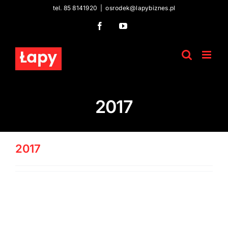
Skip
tel. 85 8141920
|
osrodek@lapybiznes.pl
to
Facebook
YouTube
content
2017
2017