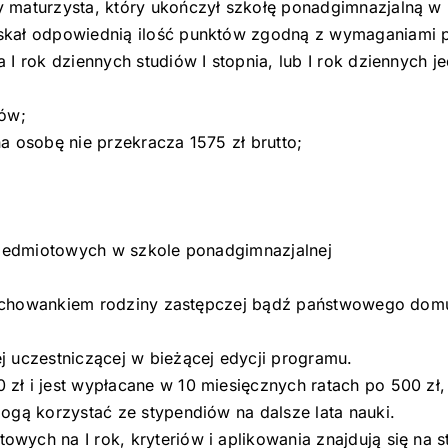
 maturzysta, który ukończył szkołę ponadgimnazjalną w 
skał odpowiednią ilość punktów zgodną z wymaganiami 
I rok dziennych studiów I stopnia, lub I rok dziennych j
ców;
a osobę nie przekracza 1575 zł brutto;
przedmiotowych w szkole ponadgimnazjalnej
ł wychowankiem rodziny zastępczej bądź państwowego dom
j uczestniczącej w bieżącej edycji programu.
zł i jest wypłacane w 10 miesięcznych ratach po 500 zł,
ogą korzystać ze stypendiów na dalsze lata nauki.
ych na I rok, kryteriów i aplikowania znajdują się na s