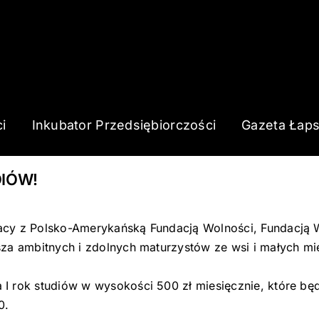
i
Inkubator Przedsiębiorczości
Gazeta Łap
DIÓW!
racy z Polsko-Amerykańską Fundacją Wolności, Fundacj
sza ambitnych i zdolnych maturzystów ze wsi i małych m
a
I rok studiów w wysokości 500 zł miesięcznie, które bę
0.