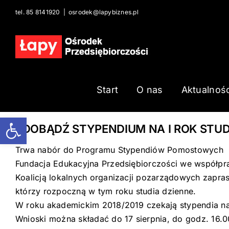
Skip
tel. 85 8141920
|
osrodek@lapybiznes.pl
to
content
Start
O nas
Aktualnośc
Open toolbar
ZDOBĄDŹ STYPENDIUM NA I ROK STU
Trwa nabór do Programu Stypendiów Pomostowych
Fundacja Edukacyjna Przedsiębiorczości we współp
Koalicją lokalnych organizacji pozarządowych zapra
którzy rozpoczną w tym roku studia dzienne.
W roku akademickim 2018/2019 czekają stypendia n
Wnioski można składać do 17 sierpnia, do godz. 16.0