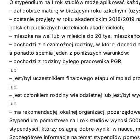
O stypendium na I rok studiów może aplikować każdy
– dał dobrze maturę w bieżącym roku szkolnym (uzy
– zostanie przyjęty w roku akademickim 2018/2019 na 
polskich publicznych uczelniach akademickich;
– mieszka na wsi lub w mieście do 20 tys. mieszkań
– pochodzi z niezamożnej rodziny, w której dochód n
a ponadto spełnia jeden z poniższych warunków:
– pochodzi z rodziny byłego pracownika PGR
lub
– jest/był uczestnikiem finałowego etapu olimpiad 
lub
– jest członkiem rodziny wielodzietnej lub jest/by
lub
– ma rekomendację lokalnej organizacji pozarządowe
Stypendium pomostowe na I rok studiów wynosi 5000 
stypendyści, którzy osiągną dobre wyniki w nauce, m
Szczegółowe informacje na temat stypendiów pomostow