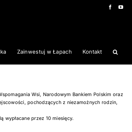
Facebook
You
ska
Zainwestuj w Łapach
Kontakt
ą Wspomagania Wsi, Narodowym Bankiem Polskim oraz
iejscowości, pochodzących z niezamożnych rodzin,
dą wypłacane przez 10 miesięcy.