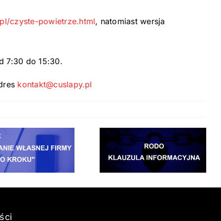
.pl/czyste-powietrze.html
, natomiast wersja
d 7:30 do 15:30.
adres
kontakt@cuslapy.pl
ści