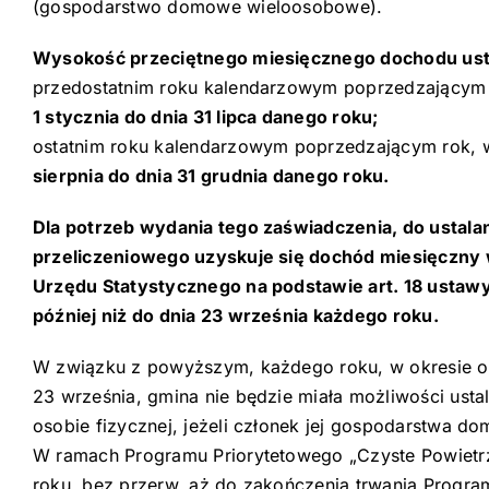
(gospodarstwo domowe wieloosobowe).
Wysokość przeciętnego miesięcznego dochodu usta
przedostatnim roku kalendarzowym poprzedzającym 
1 stycznia do dnia 31 lipca danego roku;
ostatnim roku kalendarzowym poprzedzającym rok, 
sierpnia do dnia 31 grudnia danego roku.
Dla potrzeb wydania tego zaświadczenia, do ustala
przeliczeniowego uzyskuje się dochód miesięczny
Urzędu Statystycznego na podstawie art. 18 ustawy z 
później niż do dnia 23 września każdego roku.
W związku z powyższym, każdego roku, w okresie od 
23 września, gmina nie będzie miała możliwości us
osobie fizycznej, jeżeli członek jej gospodarstwa 
W ramach Programu Priorytetowego „Czyste Powietrz
roku, bez przerw, aż do zakończenia trwania Programu