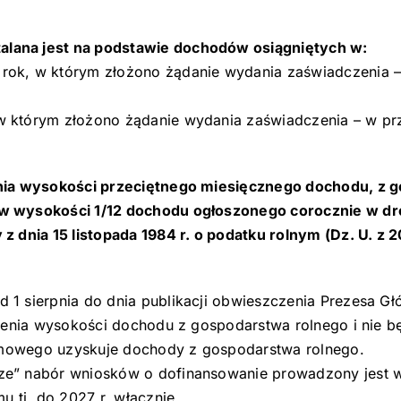
lana jest na podstawie dochodów osiągniętych w:
rok, w którym złożono żądanie wydania zaświadczenia 
w którym złożono żądanie wydania zaświadczenia – w p
nia wysokości przeciętnego miesięcznego dochodu, z go
 w wysokości 1/12 dochodu ogłoszonego corocznie w d
dnia 15 listopada 1984 r. o podatku rolnym (Dz. U. z 20
1 sierpnia do dnia publikacji obwieszczenia Prezesa Głó
talenia wysokości dochodu z gospodarstwa rolnego i nie
domowego uzyskuje dochody z gospodarstwa rolnego.
e” nabór wniosków o dofinansowanie prowadzony jest w 
 tj. do 2027 r. włącznie.