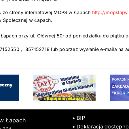
 ze strony internetowej MOPS w Łapach
http://mopslapy
y Społecznej w Łapach.
apach przy ul. Głównej 50; od poniedziałku do piątku o
57152550 , 857152718 lub poprzez wysłanie e-maila na 
BIP
 w Łapach
Deklaracja dostępno
o 22A