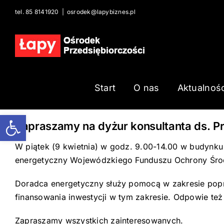
Skip
tel. 85 8141920
|
osrodek@lapybiznes.pl
to
content
Start
O nas
Aktualnośc
Open toolbar
Zapraszamy na dyżur konsultanta ds. Pr
W piątek (9 kwietnia) w godz. 9.00-14.00 w budynku
energetyczny Wojewódzkiego Funduszu Ochrony Środ
Doradca energetyczny służy pomocą w zakresie popr
finansowania inwestycji w tym zakresie. Odpowie te
Zapraszamy wszystkich zainteresowanych.