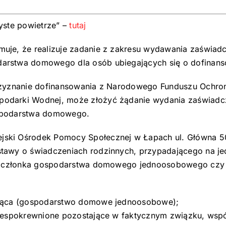
yste powietrze” –
tutaj
muje, że realizuje zadanie z zakresu wydawania zaświa
arstwa domowego dla osób ubiegających się o dofinanso
przyznanie dofinansowania z Narodowego Funduszu Ochro
odarki Wodnej, może złożyć żądanie wydania zaświadcz
ospodarstwa domowego.
jski Ośrodek Pomocy Społecznej w Łapach ul. Główna 5
stawy o świadczeniach rodzinnych, przypadającego na
yczy członka gospodarstwa domowego jednoosobowego c
ująca (gospodarstwo domowe jednoosobowe);
iespokrewnione pozostające w faktycznym związku, wspól