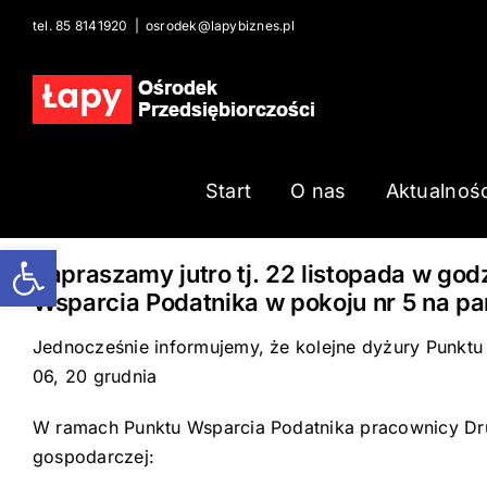
Skip
tel. 85 8141920
|
osrodek@lapybiznes.pl
to
content
Start
O nas
Aktualnośc
Open toolbar
Zapraszamy jutro tj. 22 listopada w g
Wsparcia Podatnika w pokoju nr 5 na pa
Jednocześnie informujemy, że kolejne dyżury Punktu
06, 20 grudnia
W ramach Punktu Wsparcia Podatnika pracownicy Dr
gospodarczej: