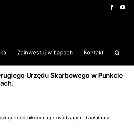
Facebook
You
ska
Zainwestuj w Łapach
Kontakt
w Drugiego Urzędu Skarbowego w Punkcie
pach.
sługi podatnikom nieprowadzącym działalności