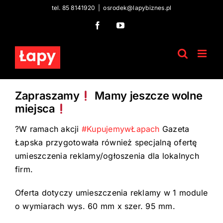
Skip
tel. 85 8141920
|
osrodek@lapybiznes.pl
to
Facebook
YouTube
content
Zapraszamy
Mamy jeszcze wolne
miejsca
?
W ramach akcji
#
KupujemywŁapach
Gazeta
Łapska przygotowała również specjalną ofertę
umieszczenia reklamy/ogłoszenia dla lokalnych
firm.
Oferta dotyczy umieszczenia reklamy w 1 module
o wymiarach wys. 60 mm x szer. 95 mm.