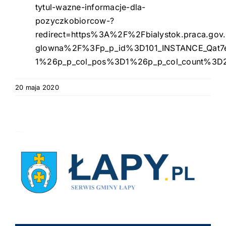
tytul-wazne-informacje-dla-
pozyczkobiorcow-?
redirect=https%3A%2F%2Fbialystok.praca.gov.
glowna%2F%3Fp_p_id%3D101_INSTANCE_Qat7
1%26p_p_col_pos%3D1%26p_p_col_count%3D
20 maja 2020