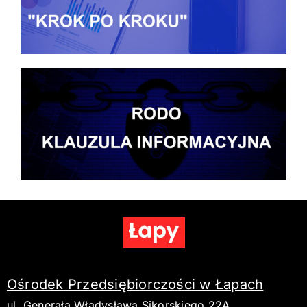
Ośrodek Przedsiębiorczości w Łapach
ul. Generała Władysława Sikorskiego 22A