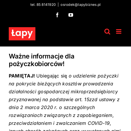
Skip
tel. 85 8141920
|
osrodek@lapybiznes.pl
to
Facebook
YouTube
content
Ważne informacje dla
pożyczkobiorców!
PAMIĘTAJ!
Ubiegając się
o udzielenie pożyczki
na pokrycie bieżących kosztów prowadzenia
działalności gospodarczej mikroprzedsiębiorcy
przyznawanej na podstawie art. 15zzd ustawy z
dnia 2 marca 2020 r. o szczególnych
rozwiązaniach związanych z zapobieganiem,
przeciwdziałaniem i zwalczaniem COVID-19,