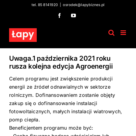
Skip
tel. 85 8141920
|
osrodek@lapybiznes.pl
to
Facebook
YouTube
content
Uwaga.1 października 2021 roku
rusza kolejna edycja Agroenergii
Celem programu jest zwiększenie produkcji
energii ze źródeł odnawialnych w sektorze
rolniczym. Dofinansowaniem zostanie objęty
zakup się o dofinansowanie instalacji
fotowoltaicznych, małych instalacji wiatrowych,
pomp ciepła.
Beneficjentem programu może być: