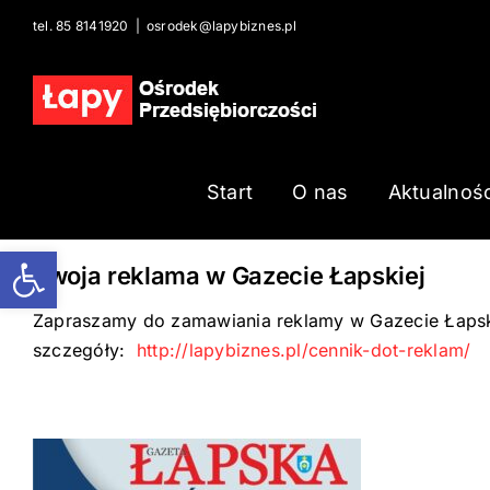
Skip
tel. 85 8141920
|
osrodek@lapybiznes.pl
to
content
Start
O nas
Aktualnośc
Open toolbar
Twoja reklama w Gazecie Łapskiej
Zapraszamy do zamawiania reklamy w Gazecie Łapskie
szczegóły:
http://lapybiznes.pl/cennik-dot-reklam/