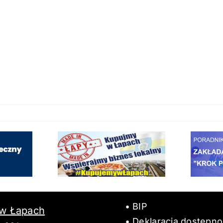
BIP
 w Łapach
Deklaracja dostępno