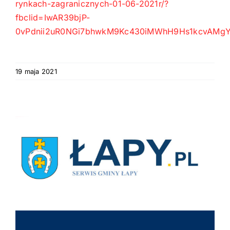
rynkach-zagranicznych-01-06-2021r/?
fbclid=IwAR39bjP-
0vPdnii2uR0NGi7bhwkM9Kc430iMWhH9Hs1kcvAMg
19 maja 2021