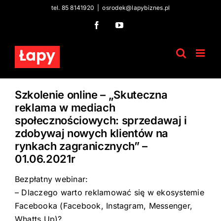
Skip
tel. 85 8141920
|
osrodek@lapybiznes.pl
to
Facebook
YouTube
content
Szkolenie online – „Skuteczna
reklama w mediach
społecznościowych: sprzedawaj i
zdobywaj nowych klientów na
rynkach zagranicznych” –
01.06.2021r
Bezpłatny webinar:
– Dlaczego warto reklamować się w ekosystemie
Facebooka (Facebook, Instagram, Messenger,
Whatts Up)?