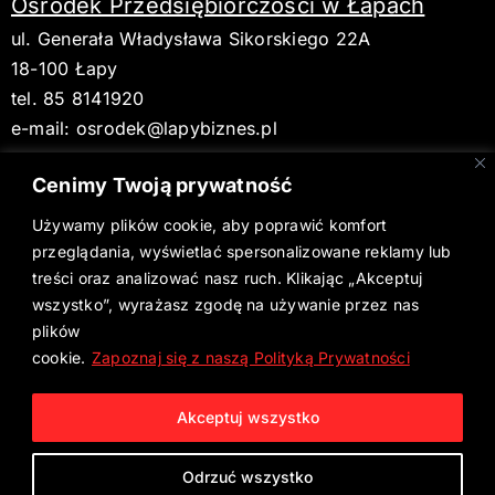
Ośrodek Przedsiębiorczości w Łapach
ul. Generała Władysława Sikorskiego 22A
18-100 Łapy
tel. 85 8141920
e-mail:
osrodek@lapybiznes.pl
Cenimy Twoją prywatność
Używamy plików cookie, aby poprawić komfort
BIP
przeglądania, wyświetlać spersonalizowane reklamy lub
treści oraz analizować nasz ruch. Klikając „Akceptuj
Deklaracja dostępności
wszystko”, wyrażasz zgodę na używanie przez nas
plików
Aktualne wydanie Gazety Łapskiej
cookie.
Zapoznaj się z naszą Polityką Prywatności
Polityka Prywatności
Akceptuj wszystko
Odrzuć wszystko