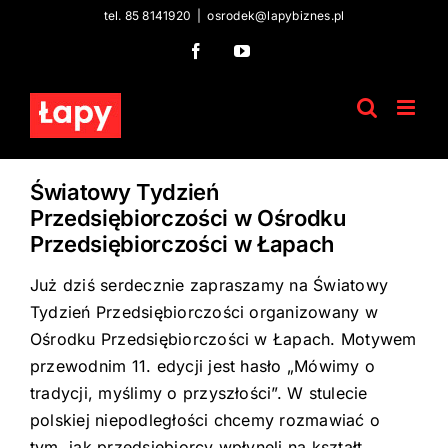
Skip
tel. 85 8141920
|
osrodek@lapybiznes.pl
to
Facebook
YouTube
content
Światowy Tydzień
Przedsiębiorczości w Ośrodku
Przedsiębiorczości w Łapach
Już dziś serdecznie zapraszamy na Światowy
Tydzień Przedsiębiorczości organizowany w
Ośrodku Przedsiębiorczości w Łapach. Motywem
przewodnim 11. edycji jest hasło „Mówimy o
tradycji, myślimy o przyszłości”. W stulecie
polskiej niepodległości chcemy rozmawiać o
tym, jak przedsiębiorcy wpłynęli na kształt