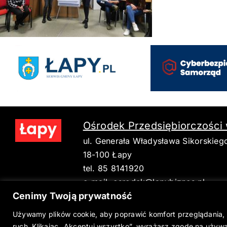
Ośrodek Przedsiębiorczości
ul. Generała Władysława Sikorskieg
18-100 Łapy
tel. 85 8141920
e-mail:
osrodek@lapybiznes.pl
Cenimy Twoją prywatność
Używamy plików cookie, aby poprawić komfort przeglądania, 
ruch. Klikając „Akceptuj wszystko”, wyrażasz zgodę na używa