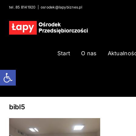
Skip
tel. 85 8141920
|
osrodek@lapybiznes.pl
to
content
Start
O nas
Aktualnośc
Open toolbar
bibl5