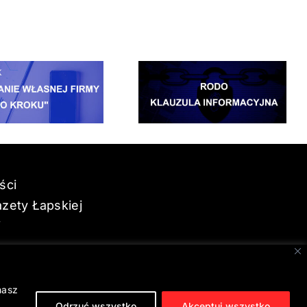
ści
zety Łapskiej
i
nasz
Odrzuć wszystko
Akceptuj wszystko