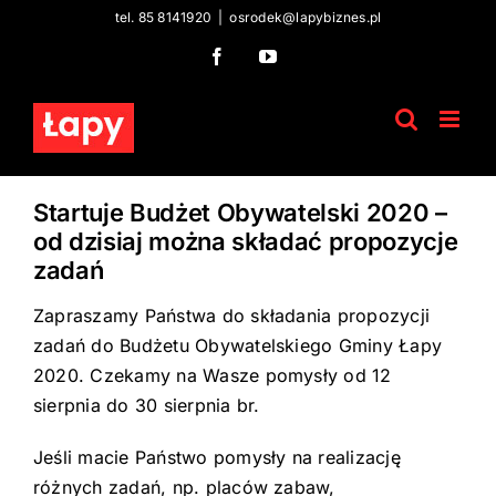
Skip
tel. 85 8141920
|
osrodek@lapybiznes.pl
to
Facebook
YouTube
content
Startuje Budżet Obywatelski 2020 –
od dzisiaj można składać propozycje
zadań
Zapraszamy Państwa do składania propozycji
zadań do Budżetu Obywatelskiego Gminy Łapy
2020. Czekamy na Wasze pomysły od 12
sierpnia do 30 sierpnia br.
Jeśli macie Państwo pomysły na realizację
różnych zadań, np. placów zabaw,