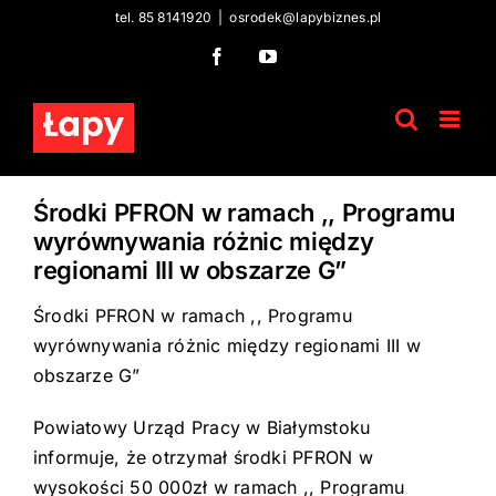
Skip
tel. 85 8141920
|
osrodek@lapybiznes.pl
to
Facebook
YouTube
content
Środki PFRON w ramach ,, Programu
wyrównywania różnic między
regionami III w obszarze G”
Środki PFRON w ramach ,, Programu
wyrównywania różnic między regionami III w
obszarze G”
Powiatowy Urząd Pracy w Białymstoku
informuje, że otrzymał środki PFRON w
wysokości 50 000zł w ramach ,, Programu