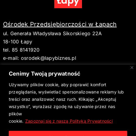
Ośrodek Przedsiębiorczości w Łapach
ul. Generała Władysława Sikorskiego 22A
18-100 Łapy
tel. 85 8141920
e-mail:
osrodek@lapybiznes.pl
Cenimy Twoją prywatność
Używamy plików cookie, aby poprawić komfort
BIP
przeglądania, wyświetlać spersonalizowane reklamy lub
treści oraz analizować nasz ruch. Klikając „Akceptuj
Deklaracja dostępności
wszystko”, wyrażasz zgodę na używanie przez nas
plików
Aktualne wydanie Gazety Łapskiej
cookie.
Zapoznaj się z naszą Polityką Prywatności
Polityka Prywatności