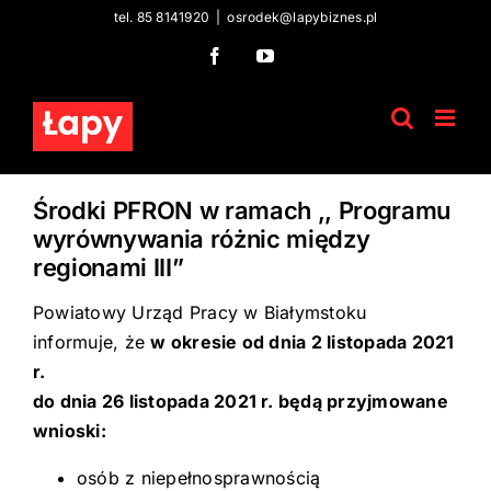
Skip
tel. 85 8141920
|
osrodek@lapybiznes.pl
to
Facebook
YouTube
content
Środki PFRON w ramach ,, Programu
wyrównywania różnic między
regionami III”
Powiatowy Urząd Pracy w Białymstoku
informuje, że
w okresie od dnia 2 listopada 2021
r.
do dnia 26 listopada 2021 r. będą przyjmowane
wnioski:
osób z niepełnosprawnością