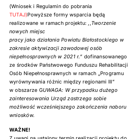
(Wniosek i Regulamin do pobrania
TUTAJ)
Powyższe formy wsparcia będą
realizowane w ramach projektu:
,,Tworzenie
nowych miejsc
pracy jako działania Powiatu Białostockiego w
zakresie aktywizacji zawodowej osób
niepełnosprawnych w 2021 r.”
dofinansowanego
ze środków Państwowego Funduszu Rehabilitacji
Osób Niepełnosprawnych w ramach „Programu
wyrównywania różnic między regionami III”
w obszarze G
UWAGA: W przypadku dużego
zainteresowania Urząd zastrzega sobie
możliwość wcześniejszego zakończenia naboru
wniosków.
WAŻNE!
Z uwagi na ustalony termin realizacji projektu
do