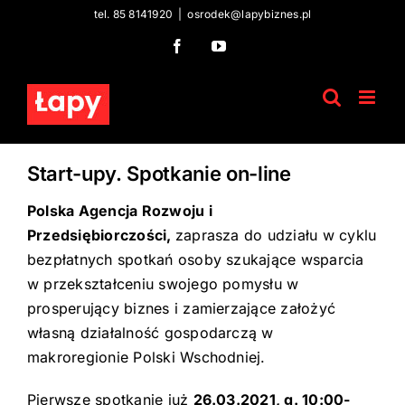
Skip
tel. 85 8141920
|
osrodek@lapybiznes.pl
to
Facebook
YouTube
content
Start-upy. Spotkanie on-line
Polska Agencja Rozwoju i
Przedsiębiorczości,
zaprasza do udziału w cyklu
bezpłatnych spotkań osoby szukające wsparcia
w przekształceniu swojego pomysłu w
prosperujący biznes i zamierzające założyć
własną działalność gospodarczą w
makroregionie Polski Wschodniej.
Pierwsze spotkanie już
26.03.2021, g. 10:00-