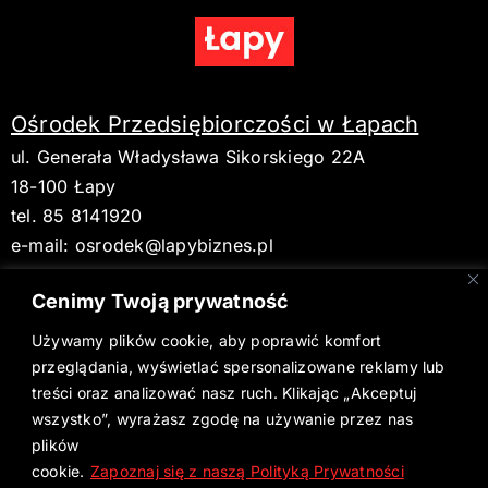
Ośrodek Przedsiębiorczości w Łapach
ul. Generała Władysława Sikorskiego 22A
18-100 Łapy
tel. 85 8141920
e-mail:
osrodek@lapybiznes.pl
Cenimy Twoją prywatność
Używamy plików cookie, aby poprawić komfort
BIP
przeglądania, wyświetlać spersonalizowane reklamy lub
treści oraz analizować nasz ruch. Klikając „Akceptuj
Deklaracja dostępności
wszystko”, wyrażasz zgodę na używanie przez nas
plików
Aktualne wydanie Gazety Łapskiej
cookie.
Zapoznaj się z naszą Polityką Prywatności