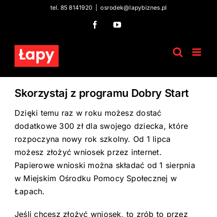
Skip
tel. 85 8141920
|
osrodek@lapybiznes.pl
to
Facebook
YouTube
content
Skorzystaj z programu Dobry Start
Dzięki temu raz w roku możesz dostać
dodatkowe 300 zł dla swojego dziecka, które
rozpoczyna nowy rok szkolny. Od 1 lipca
możesz złożyć wniosek przez internet.
Papierowe wnioski można składać od 1 sierpnia
w Miejskim Ośrodku Pomocy Społecznej w
Łapach.
Jeśli chcesz złożyć wniosek, to zrób to przez