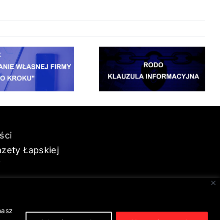
ści
zety Łapskiej
i
nasz