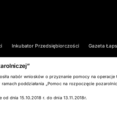
i
Inkubator Przedsiębiorczości
Gazeta Łap
arolniczej”
głosiła nabór wniosków o przyznanie pomocy na operacje 
 w ramach poddziałania „Pomoc na rozpoczęcie pozarolnic
d dnia 15.10.2018 r. do dnia 13.11.2018r.