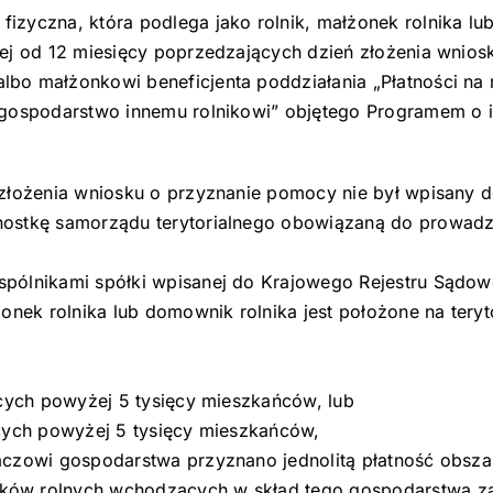
izyczna, która podlega jako rolnik, małżonek rolnika l
iej od 12 miesięcy poprzedzających dzień złożenia wnio
o małżonkowi beneficjenta poddziałania „Płatności na r
 gospodarstwo innemu rolnikowi” objętego Programem o i
łożenia wniosku o przyznanie pomocy nie był wpisany do 
nostkę samorządu terytorialnego obowiązaną do prowadz
spólnikami spółki wpisanej do Krajowego Rejestru Sądo
onek rolnika lub domownik rolnika jest położone na tery
ących powyżej 5 tysięcy mieszkańców, lub
ących powyżej 5 tysięcy mieszkańców,
aczowi gospodarstwa przyznano jednolitą płatność obsz
ków rolnych wchodzących w skład tego gospodarstwa za