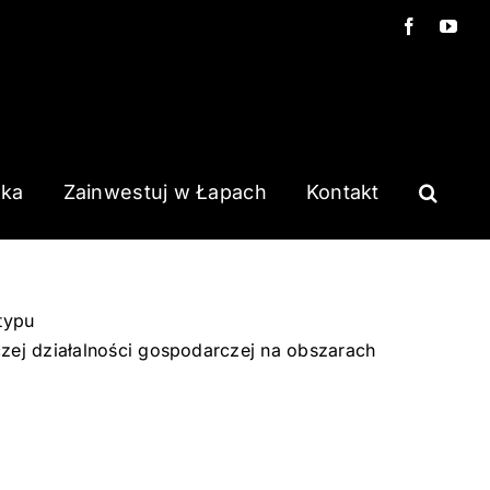
Facebook
You
ska
Zainwestuj w Łapach
Kontakt
typu
zej działalności gospodarczej na obszarach