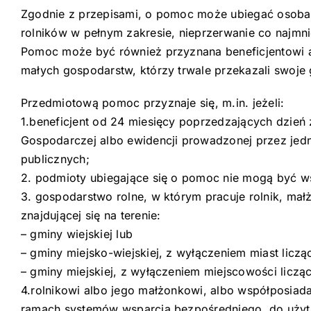
Zgodnie z przepisami, o pomoc może ubiegać osoba f
rolników w pełnym zakresie, nieprzerwanie co najmn
Pomoc może być również przyznana beneficjentowi alb
małych gospodarstw, którzy trwale przekazali swoje
Przedmiotową pomoc przyznaje się, m.in. jeżeli:
1.beneficjent od 24 miesięcy poprzedzających dzień z
Gospodarczej albo ewidencji prowadzonej przez jed
publicznych;
2. podmioty ubiegające się o pomoc nie mogą być w
3. gospodarstwo rolne, w którym pracuje rolnik, małż
znajdującej się na terenie:
– gminy wiejskiej lub
– gminy miejsko-wiejskiej, z wyłączeniem miast licz
– gminy miejskiej, z wyłączeniem miejscowości licz
4.rolnikowi albo jego małżonkowi, albo współposiad
ramach systemów wsparcia bezpośredniego, do użyt