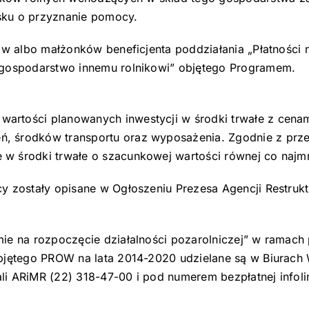
sku o przyznanie pomocy.
ów albo małżonków beneficjenta poddziałania „Płatności n
e gospodarstwo innemu rolnikowi” objętego Programem.
artości planowanych inwestycji w środki trwałe z cenam
, środków transportu oraz wyposażenia. Zgodnie z prze
 w środki trwałe o szacunkowej wartości równej co naj
y zostały opisane w Ogłoszeniu Prezesa Agencji Restruktu
mie na rozpoczęcie działalności pozarolniczej” w ramach
objętego PROW na lata 2014-2020 udzielane są w Biurach
i ARiMR (22) 318-47-00 i pod numerem bezpłatnej infoli