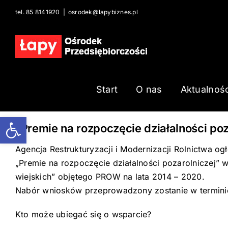
Skip
tel. 85 8141920
|
osrodek@lapybiznes.pl
to
content
Start
O nas
Aktualnośc
Open toolbar
„Premie na rozpoczęcie działalności poz
Agencja Restrukturyzacji i Modernizacji Rolnictwa o
„Premie na rozpoczęcie działalności pozarolniczej”
wiejskich” objętego PROW na lata 2014 – 2020.
Nabór wniosków przeprowadzony zostanie w terminie o
Kto może ubiegać się o wsparcie?