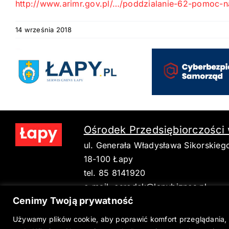
http://www.arimr.gov.pl/…/poddzialanie-62-pomoc-
14 września 2018
Ośrodek Przedsiębiorczości
ul. Generała Władysława Sikorskieg
18-100 Łapy
tel. 85 8141920
e-mail:
osrodek@lapybiznes.pl
Cenimy Twoją prywatność
Używamy plików cookie, aby poprawić komfort przeglądania, 