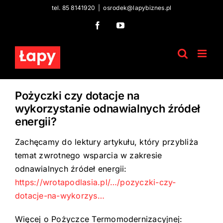
Skip
tel. 85 8141920
|
osrodek@lapybiznes.pl
to
Facebook
YouTube
content
Pożyczki czy dotacje na
wykorzystanie odnawialnych źródeł
energii?
Zachęcamy do lektury artykułu, który przybliża
temat zwrotnego wsparcia w zakresie
odnawialnych źródeł energii:
https://wrotapodlasia.pl/…/pozyczki-czy-
dotacje-na-wykorzys…
Więcej o Pożyczce Termomodernizacyjnej: