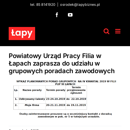
Skip
tel. 85 8141920
|
osrodek@lapybiznes.pl
to
Facebook
YouTube
content
Powiatowy Urząd Pracy Filia w
Łapach zaprasza do udziału w
grupowych poradach zawodowych