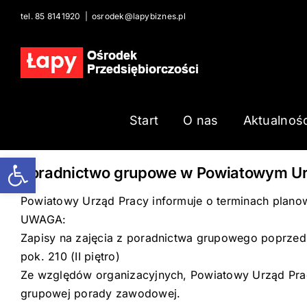
Skip
tel. 85 8141920
|
osrodek@lapybiznes.pl
to
content
Start
O nas
Aktualnośc
Open toolbar
Poradnictwo grupowe w Powiatowym Urzę
Powiatowy Urząd Pracy informuje o terminach plano
UWAGA:
Zapisy na zajęcia z poradnictwa grupowego poprz
pok. 210 (II piętro)
Ze względów organizacyjnych, Powiatowy Urząd Pra
grupowej porady zawodowej.