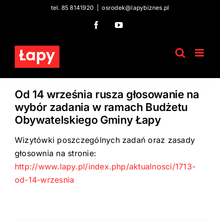
Skip
tel. 85 8141920
|
osrodek@lapybiznes.pl
to
Facebook
YouTube
content
Od 14 września rusza głosowanie na
wybór zadania w ramach Budżetu
Obywatelskiego Gminy Łapy
Wizytówki poszczególnych zadań oraz zasady
głosownia na stronie:
http://www.lapy.pl/index.php/aktualnosci/1713-
od-14-wrzesnia