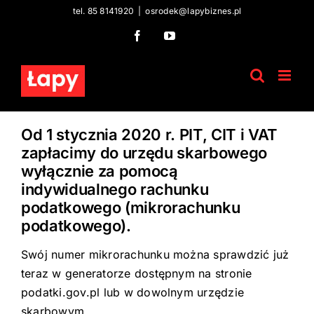
Skip
tel. 85 8141920
|
osrodek@lapybiznes.pl
to
Facebook
YouTube
content
Od 1 stycznia 2020 r. PIT, CIT i VAT
zapłacimy do urzędu skarbowego
wyłącznie za pomocą
indywidualnego rachunku
podatkowego (mikrorachunku
podatkowego).
Swój numer mikrorachunku można sprawdzić już
teraz w generatorze dostępnym na stronie
podatki.gov.pl lub w dowolnym urzędzie
skarbowym.