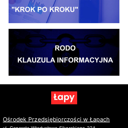
Ośrodek Przedsiębiorczości w Łapach
ul. Generała Władysława Sikorskiego 22A