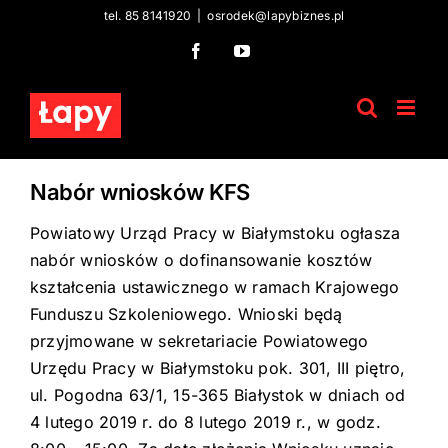
Skip
tel. 85 8141920
|
osrodek@lapybiznes.pl
to
Facebook
YouTube
content
Nabór wniosków KFS
Powiatowy Urząd Pracy w Białymstoku ogłasza
nabór wniosków o dofinansowanie kosztów
kształcenia ustawicznego w ramach Krajowego
Funduszu Szkoleniowego. Wnioski będą
przyjmowane w sekretariacie Powiatowego
Urzędu Pracy w Białymstoku pok. 301, III piętro,
ul. Pogodna 63/1, 15-365 Białystok w dniach od
4 lutego 2019 r. do 8 lutego 2019 r., w godz.