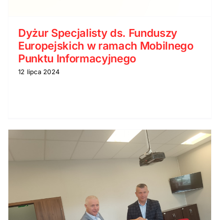
Dyżur Specjalisty ds. Funduszy
Europejskich w ramach Mobilnego
Punktu Informacyjnego
12 lipca 2024
Spotkanie informacyjne
„Dotacje na założenie
działalności gospodarczej w