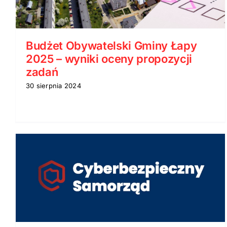
Budżet Obywatelski Gminy Łapy
2025 – wyniki oceny propozycji
zadań
30 sierpnia 2024
14 propozycji zadań
zgłoszonych do Budżetu
Obywatelskiego Gminy Łapy