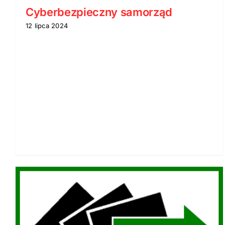
2025
Cyberbezpieczny samorząd
12 lipca 2024
Dyżur Specjalisty ds.