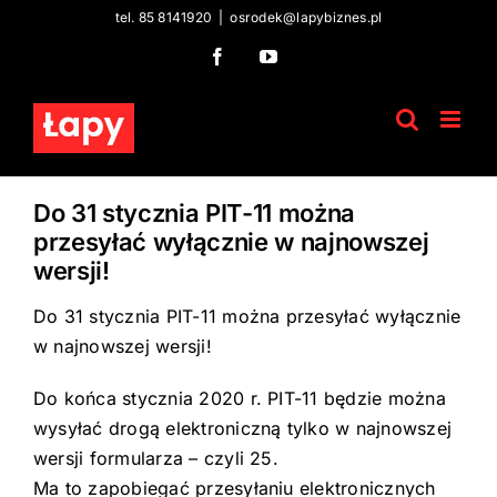
Skip
tel. 85 8141920
|
osrodek@lapybiznes.pl
to
Facebook
YouTube
content
Do 31 stycznia PIT-11 można
przesyłać wyłącznie w najnowszej
wersji!
Do 31 stycznia PIT-11 można przesyłać wyłącznie
w najnowszej wersji!
Do końca stycznia 2020 r. PIT-11 będzie można
wysyłać drogą elektroniczną tylko w najnowszej
wersji formularza – czyli 25.
Ma to zapobiegać przesyłaniu elektronicznych