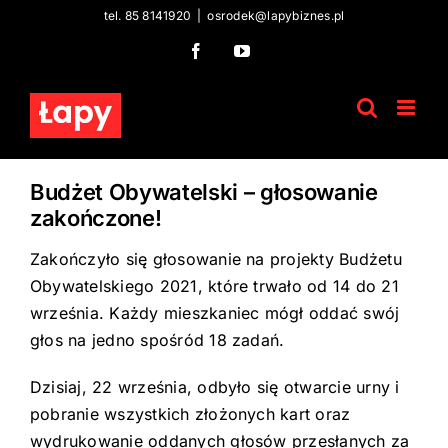
Skip
tel. 85 8141920
|
osrodek@lapybiznes.pl
to
Facebook
YouTube
content
Budżet Obywatelski – głosowanie
zakończone!
Zakończyło się głosowanie na projekty Budżetu
Obywatelskiego 2021, które trwało od 14 do 21
września. Każdy mieszkaniec mógł oddać swój
głos na jedno spośród 18 zadań.
Dzisiaj, 22 września, odbyło się otwarcie urny i
pobranie wszystkich złożonych kart oraz
wydrukowanie oddanych głosów przesłanych za