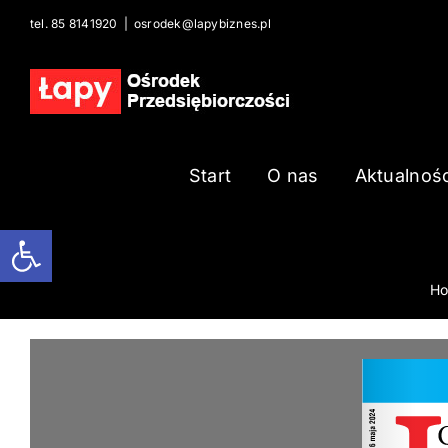
Skip
tel. 85 8141920
|
osrodek@lapybiznes.pl
to
content
Start
O nas
Aktualnośc
Open toolbar
H