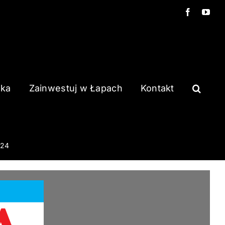
Facebook
You
ska
Zainwestuj w Łapach
Kontakt
024