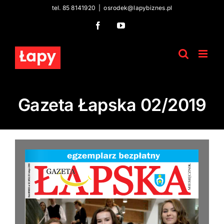
Skip
tel. 85 8141920
|
osrodek@lapybiznes.pl
to
Facebook
YouTube
content
Gazeta Łapska 02/2019