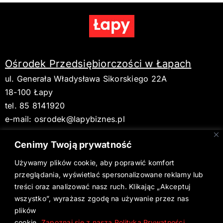
Ośrodek Przedsiębiorczości w Łapach
ul. Generała Władysława Sikorskiego 22A
18-100 Łapy
tel. 85 8141920
e-mail:
osrodek@lapybiznes.pl
Cenimy Twoją prywatność
Używamy plików cookie, aby poprawić komfort
BIP
przeglądania, wyświetlać spersonalizowane reklamy lub
treści oraz analizować nasz ruch. Klikając „Akceptuj
Deklaracja dostępności
wszystko”, wyrażasz zgodę na używanie przez nas
plików
Aktualne wydanie Gazety Łapskiej
cookie.
Zapoznaj się z naszą Polityką Prywatności