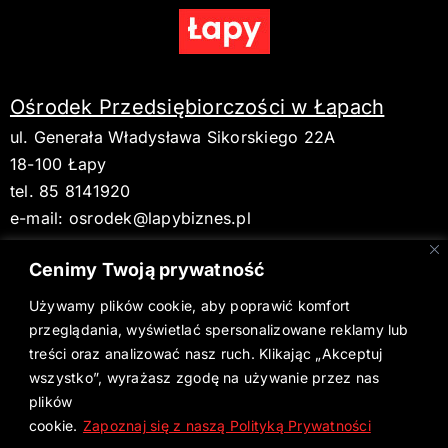
Ośrodek Przedsiębiorczości w Łapach
ul. Generała Władysława Sikorskiego 22A
18-100 Łapy
tel. 85 8141920
e-mail:
osrodek@lapybiznes.pl
Cenimy Twoją prywatność
Używamy plików cookie, aby poprawić komfort
BIP
przeglądania, wyświetlać spersonalizowane reklamy lub
treści oraz analizować nasz ruch. Klikając „Akceptuj
Deklaracja dostępności
wszystko”, wyrażasz zgodę na używanie przez nas
plików
Aktualne wydanie Gazety Łapskiej
cookie.
Zapoznaj się z naszą Polityką Prywatności