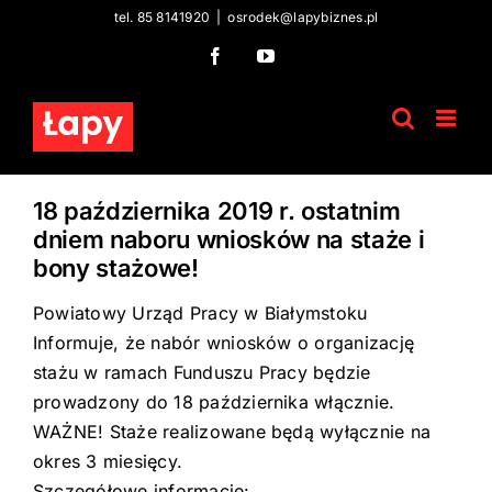
Skip
tel. 85 8141920
|
osrodek@lapybiznes.pl
to
Facebook
YouTube
content
18 października 2019 r. ostatnim
dniem naboru wniosków na staże i
bony stażowe!
Powiatowy Urząd Pracy w Białymstoku
Informuje, że nabór wniosków o organizację
stażu w ramach Funduszu Pracy będzie
prowadzony do 18 października włącznie.
WAŻNE! Staże realizowane będą wyłącznie na
okres 3 miesięcy.
Szczegółowe informacje: